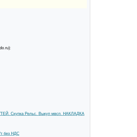
o.ru):
ЕЙ. Скупка Рельс. Выкуп мвсп. НАКЛАДКА
/т без НДС