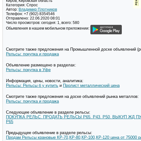
Киров, Кировская область
Категория:
Спрос
Автор:
Владимир Плотников
Телефон:
+7 (902) 8354546
Отправлено:
22.06.2020 08:01
Число просмотров:
сегодня: 1, всего: 580
Обьявления в нашем мобильном приложении:
Смотрите также предложения на Промышленной доске объявлений (pd
Рельсы: покупка и продажа
Объявление размещено в разделах:
Рельсы: покупка в Уфе
Информация, цены, новости, аналитика:
Рельсы: Рельсы б у купить
и
Пролист металлический цена
Смотрите также предложения на доске объявлений рынка металлов:
Рельсы: покупка и продажа
Следующее объявление в разделе рельсы:
ПОКУПКА РЕЛЬС. ПРОДАТЬ РЕЛЬСЫ Р65. Р43. Р50. ВЫКУП ЖД ПУТ
Р65
Предыдущее объявление в разделе рельсы:
Продам Рельсы крановые КР-70,КР-80,КР-100,КР-120 цена от 75000 р