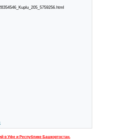
9028354546_Kuplu_205_5759256.html
:
ий в Уфе и Республике Башкортостан.